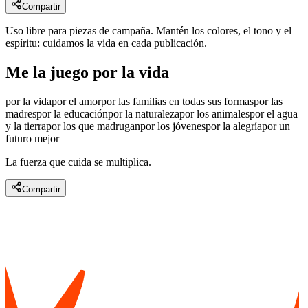
Compartir
Uso libre para piezas de campaña. Mantén los colores, el tono y el
espíritu: cuidamos la vida en cada publicación.
Me la juego por
la vida
por la vida
por el amor
por las familias en todas sus formas
por las
madres
por la educación
por la naturaleza
por los animales
por el agua
y la tierra
por los que madrugan
por los jóvenes
por la alegría
por un
futuro mejor
La fuerza que cuida se multiplica.
Compartir