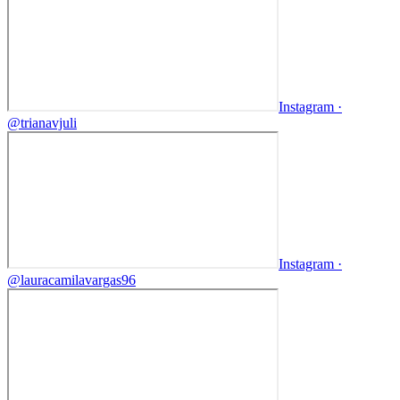
Instagram ·
@
trianavjuli
Instagram ·
@
lauracamilavargas96