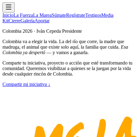
Inicio
La Fuerza
La Marea
Súmate
Regístrate
Testigos
Media
Kit
Cierre
Galería
Aportar
Colombia 2026 · Iván Cepeda Presidente
Colombia va a elegir la vida. La del río que corre, la madre que
madruga, el animal que existe solo aquí, la familia que cuida.
Esa
Colombia ya despertó
— y vamos a ganarla.
Comparte tu iniciativa, proyecto o acción que esté transformando tu
comunidad. Queremos visibilizar a quienes se la juegan por la vida
desde cualquier rincón de Colombia.
Compartir mi iniciativa
↓